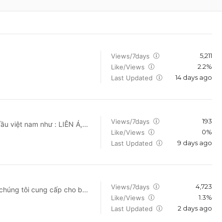
5,211
Views/7days
2.2%
Like/Views
14 days ago
Last Updated
193
Views/7days
ầu việt nam như : LIÊN Á,
0%
Like/Views
ệm giá sỉ khách hàng sẽ
9 days ago
 bảo hành chính hãng từ
Last Updated
dạng mẫu mã, kích thước,
hất theo giá niêm yết của
lựa chọn sản phẩm phù hợp
tiếp nhận đơn hàng. - Giao
4,723
Views/7days
chúng tôi cung cấp cho bạn
, Quận Tân Phú, TP.HCM
1.3%
Like/Views
 đình, tình bạn, sinh hoạt
o)037 9936 951 - 0908 943
2 days ago
Last Updated
ideo vào 20h hàng ngày, hứa