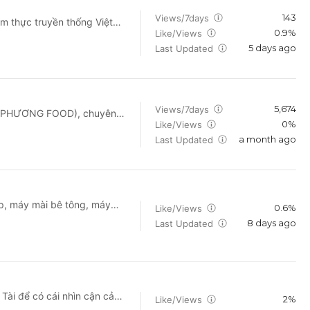
143
Views/7days
0.9%
Like/Views
đã phát triển các dòng sản
5 days ago
g chỉ vậy,
Last Updated
gia khác nhau để giúp cho
 ngào. Website:
HHVedanVietNam/
5,674
Views/7days
M PHƯƠNG FOOD), chuyên
0%
Like/Views
àn chỉnh, nước dùng hoàn
a month ago
 trên thị trường nhiều năm và
Last Updated
a sản xuất: về cách nấu ăn,
i cách nấu ngon chuẩn vị,
 mọi người ủng hộ! Trân
p, máy mài bê tông, máy
ƯƠNG V.N (NAM PHƯƠNG
0.6%
Like/Views
áy phun khử trùng, máy phun
m/BaronaNamPhuongFood
8 days ago
Last Updated
per Fast, Honda, Karva,
. Hiện chúng tôi có 3 kho
ệ cho chúng tôi ngay để
Quý, Q. Ngũ Hành Sơn ➤
 Tài để có cái nhìn cận cảnh
t, Hoàng Mai Mobile:
2%
Like/Views