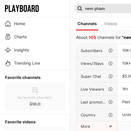
Home
Channels
Videos
Charts
About
105
channels for
"ne
Insights
10K-
Subscribers
Trending Live
10K+
Views/7days
$5,
Super Chat
Favorite channels
1K+
Live Viewers
No favorite channels.
Past
Last promotion
Sign in
Unit
Country
Favorite videos
More