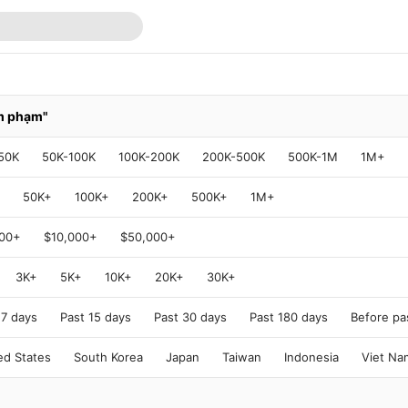
m phạm"
50K
50K-100K
100K-200K
200K-500K
500K-1M
1M+
50K+
100K+
200K+
500K+
1M+
000+
$10,000+
$50,000+
3K+
5K+
10K+
20K+
30K+
 7 days
Past 15 days
Past 30 days
Past 180 days
Before pa
ed States
South Korea
Japan
Taiwan
Indonesia
Viet Na