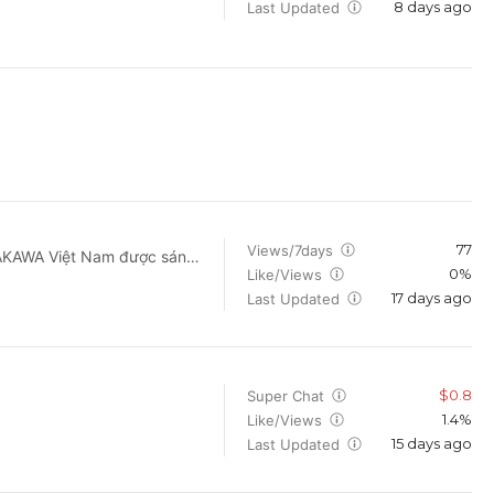
8 days ago
Last Updated
An. Cuộc đời Hồ Minh Tài
77
Views/7days
0%
Like/Views
n nay, chúng tôi vô cùng tự
17 days ago
t hàng tiện ích, sức khỏe
Last Updated
IỀM,… cũng như các mặt
ng quản lý chất lượng theo
 đến sản phẩm chất lượng
$0.8
Super Chat
i gia đình Việt.
1.4%
Like/Views
15 days ago
Last Updated