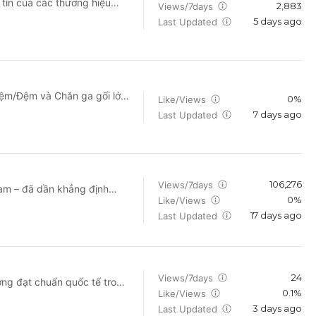
 tín của các thương hiệu
2,883
Views/7days
, Everon, Edena, Ưu Việt,
5 days ago
Last Updated
anh chóng.
 Nệm/Đệm và Chăn ga gối lớn
0%
Like/Views
h - thành phố trên toàn
7 days ago
Last Updated
sản phẩm và giải pháp giấc
h phúc hơn, có nhiều năng
h được đem đến điều tốt đẹp
thông tin bổ ích xoay quanh
106,276
Views/7days
am – đã dần khẳng định
0%
Like/Views
của
//vuanem.com ☎️ Gọi mua
17 days ago
công nghệ bọt (mousse,
Last Updated
vuanem.com/stores
 nệm, KYMDAN còn cung cấp
ất theo tiêu chuẩn chất
24
Views/7days
ng đạt chuẩn quốc tế trong
_id=youtube_channel ☎
0.1%
Like/Views
g đến giải pháp tối ưu cho
rong tuần) 👉 Hệ thống cửa
3 days ago
n, thương hiệu LIEN 'A đã
Last Updated