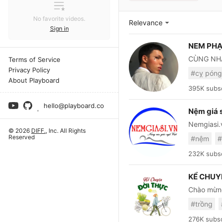
No favorite videos.
Relevance
Sign in
NEM PHẠ
CÙNG NHA
Terms of Service
Privacy Policy
#cỵ pón
About Playboard
395K subsc
hello@playboard.co
Nệm giá s
Nemgiasi.v
© 2026
DIFF.
, Inc. All Rights
VẠN THÀNH
Reserved
#nệm
được đảm 
Nhà sản x
232K subsc
chủng loại
nhà sản xu
KỂ CHUY
nhu cầu c
Chào mừng
hàng miễn
những tác 
Điện Thoạ
#trồng
và nghề nghiệp của người
chuyện đặ
276K subsc