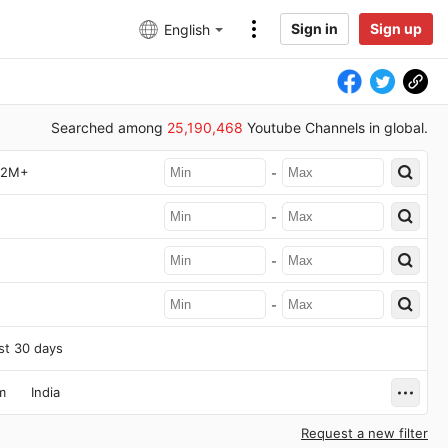
Sign in
Sign up
English
Searched among
25,190,468
Youtube Channels in global.
2M+
-
-
-
-
st 30 days
m
India
Request a new filter