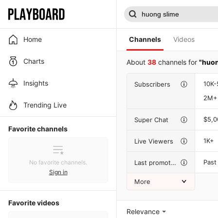
Home
Channels
Videos
Charts
About
38
channels for
"huon
Insights
10K-
Subscribers
2M+
Trending Live
$5,
Super Chat
Favorite channels
1K+
Live Viewers
Past
Last promotion
No favorite channels.
Sign in
More
Favorite videos
Relevance