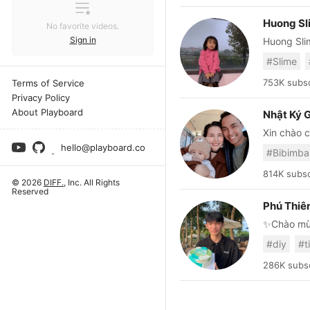
Huong Sl
No favorite videos.
Sign in
Huong Slim
Giant Toot
#Slime
Thanks for
753K subsc
Terms of Service
Privacy Policy
About Playboard
Nhật Ký 
Xin chào 
sông của 
hello@playboard.co
#Bibimb
cũng như nhữ
hệ với Bắ
814K subsc
© 2026
DIFF.
, Inc. All Rights
Facebook 
Reserved
trinhho_16
Phú Thiê
đồng hành
✨Chào mừn
✨
#diy
#t
286K subsc