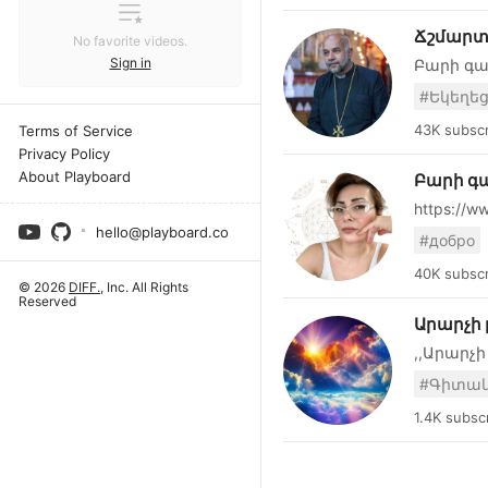
Ճշմարտո
No favorite videos.
Sign in
Բարի գա
պաշտոնա
#Եկեղե
«Ճշմարտ
սերտողո
43K subscr
Terms of Service
այսօրվա
Privacy Policy
վերլուծո
About Playboard
Բարի գ
ծառայում
https://w
հայրենա
https://
մեկնությ
hello@playboard.co
#добро
%D5%A3
մերօրյա
71357540
Մեր սու
40K subscr
© 2026
DIFF.
, Inc. All Rights
բարեփոխ
Reserved
վերածնն
Արարչի լո
Գործնակ
,,Արարչի
Spiritual
բարձրաց
www.fathe
գիտակցո
մեդիտաց
1.4K subsc
հետապնդ