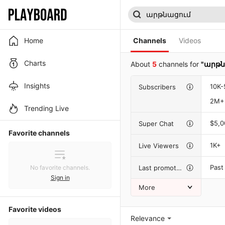
Home
Channels
Videos
Charts
About
5
channels for
"արթն
Insights
10K-
Subscribers
2M+
Trending Live
$5,
Super Chat
Favorite channels
1K+
Live Viewers
Past
Last promotion
No favorite channels.
Sign in
More
Favorite videos
Relevance