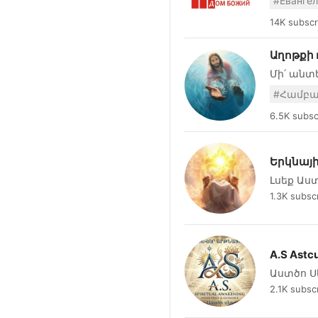
որոնցից
Աստվածա
14K subscr
ամբողջ
Ստացել 
Աղոթքի 
դոկտորի
Մի՛ անտ
խթան են
«Իմ ոչխա
լսել Աստ
https://
6.5K subsc
դառնալո
Երկնայի
Լսեք Աստծո խո
Երկնայի
1.3K subsc
A.S Astc
Աստծո Ս
2.1K subsc