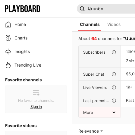
Home
Channels
Videos
Charts
About
64
channels for
"Աստ
Insights
10K-
Subscribers
2M+
Trending Live
$5,
Super Chat
Favorite channels
1K+
Live Viewers
Past
Last promotion
No favorite channels.
Sign in
More
Favorite videos
Relevance