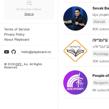
Sevak B
No favorite videos.
Sign in
Այս յու
Խոսքը, 
#sevak
բան ՆՐԱ
Խոսքն ա
80K subscr
Terms of Service
շտապում
Privacy Policy
մարդիկ 
About Playboard
ՈՒՂԵՐՁ
իրենց ս
«ՈՒՂԵՐՁ
Նրա սու
քաջալեր
hello@playboard.co
#աղոթք
առաջնայ
աստվածային հույ
30K subscr
© 2026
DIFF.
, Inc. All Rights
փոքրիկ 
Reserved
աջակցութ
առաքելո
People o
մեկնաբա
#pogarm
օգտակար
հավատում 
6K subscri