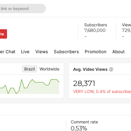
Subscribers
View
7,680,000
729
ite
-
-
er Chat
Live
Views
Subscribers
Promotion
About
Brazil
Worldwide
Avg. Video Views
28,371
VERY LOW, 0.4% of subscribe
Comment rate
0.53%