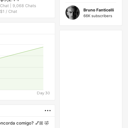
Chat | 9,068 Chats
Bruno Fanticelli
$1 / Chat
66K subscribers
Day 30
concorda comigo? 💅🏼 🤣