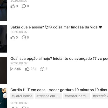
2026.08.07
0
0
Sabia que é assim? 🥰🐶 coisa mar lindaaa da vida ❤️
2026.08.07
0
0
2026.08.07
2.6K
234
7
#Carol Borba
#treinos em casa
#perder barriga
2026.08.07