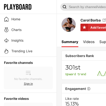
Home
Carol Borba
Add favor
Charts
Insights
Summary
Videos
Sup
Trending Live
Subscribers Rank
Favorite channels
301st
Upward trend
No favorite channels.
Sign in
Engagement
Favorite videos
Like rate
15.13%