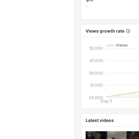
-
Views growth rate
Views
55,000
47,000
39,000
31,000
23,000
Day 3
Latest videos