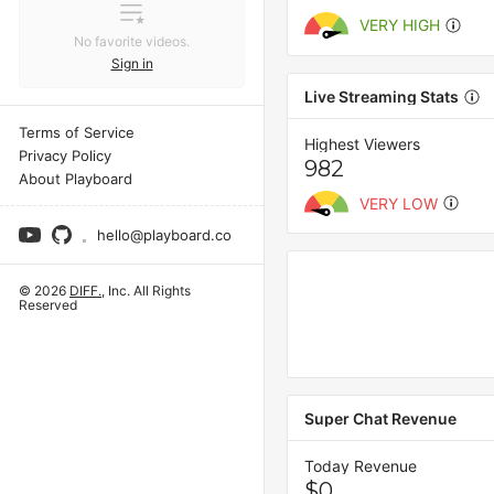
VERY HIGH
No favorite videos.
Sign in
Live Streaming Stats
Terms of Service
Highest Viewers
Privacy Policy
982
About Playboard
VERY LOW
hello@playboard.co
© 2026
DIFF.
, Inc. All Rights
Reserved
Super Chat Revenue
Today Revenue
$0