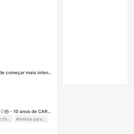
Qual sua opção aí hoje? Iniciante ou avançado ?? vc pode começar mais intenso e terminar mais leve
Cardio HIIT em casa - secar gordura 10 minutos 10 dias 🎈🎂 - 10 anos de CAROL BORBA
#exercício físico
#treinos para emagrecer