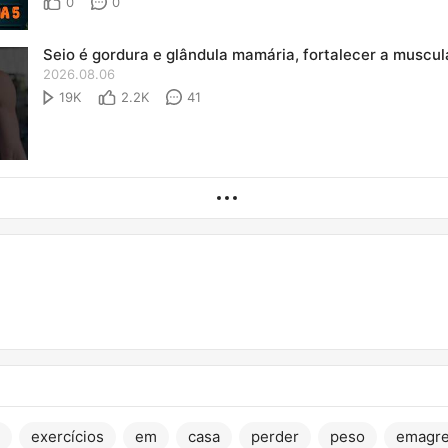
0
0
2026.08.06
19K
2.2K
41
exercícios
em
casa
perder
peso
emagre