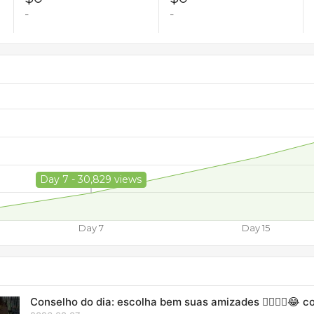
-
-
Day 7 - 30,829 views
Day 7
Day 15
Conselho do dia: escolha bem suas amizades 🤷🏻‍♂️🫪😂 