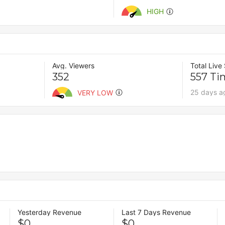
HIGH
Avg. Viewers
Total Live
352
557 Ti
25 days a
VERY LOW
Yesterday Revenue
Last 7 Days Revenue
$0
$0