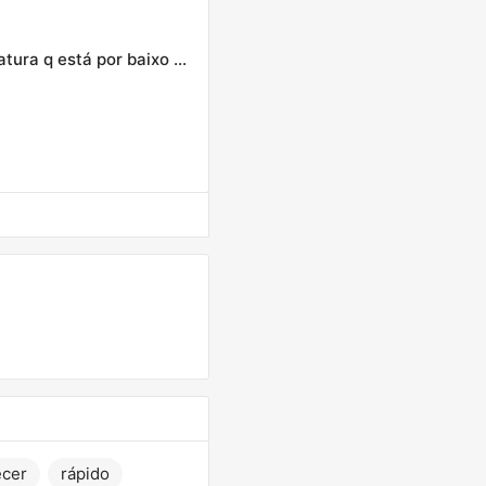
Seio é gordura e glândula mamária, fortalecer a musculatura q está por baixo deixa seu colo + bonito
cer
rápido