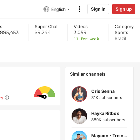
Sign in
Sign up
English
s
Super Chat
Videos
Category
,885,453
$9,244
3,059
Sports
Brazil
-
11 Per Week
Similar channels
Cris Senna
31K subscribers
rs
Hayka Ritbox
889K subscribers
Maycon - Treino Em Casa