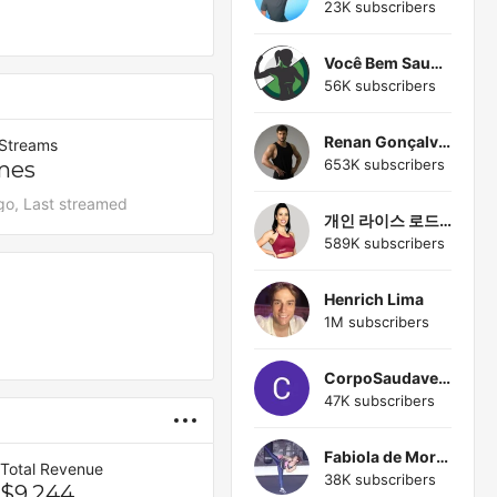
23K subscribers
Você Bem Saudável
56K subscribers
Renan Gonçalves - Treino em casa
 Streams
653K subscribers
mes
go, Last streamed
개인 라이스 로드리게스
589K subscribers
Henrich Lima
1M subscribers
CorpoSaudavel100
47K subscribers
Fabiola de Moraes
Total Revenue
38K subscribers
$9,244