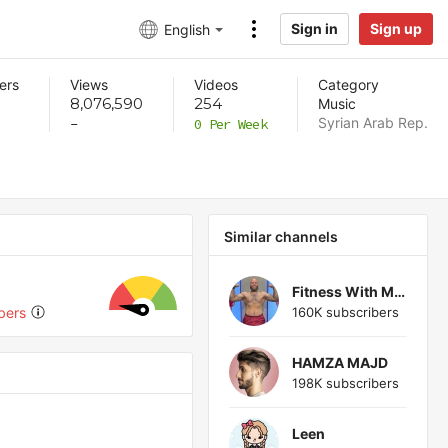
Sign in
Sign up
English
ers
Views
Videos
Category
8,076,590
254
Music
Syrian Arab Rep.
-
0 Per Week
Similar channels
Fitness With Majd
160K subscribers
bers
HAMZA MAJD
198K subscribers
Leen