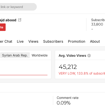
الأشقر ال majd abood
Subscrib
33,800
ite
-
er Chat
Live
Views
Subscribers
Promotion
About
Syrian Arab Rep.
Worldwide
Avg. Video Views
45,212
VERY LOW, 133.8% of subscri
Comment rate
0.09%