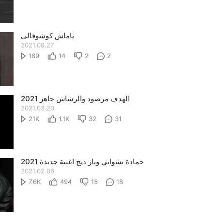
ياماش كوشوفالي
2021.08.27
189
14
2
2
الهدف مرصود والرشاش جاهز 2021
2021.03.20
21K
1.1K
32
31
حمادة نشواتي وناز ديج اغنية جديدة 2021
2021.02.06
7.6K
494
15
18