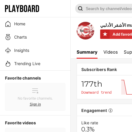
Home
أدلبي
Add favor
Charts
Insights
Summary
Videos
Sup
Trending Live
Subscribers Rank
Favorite channels
177th
Downward trend
No favorite channels.
Sign in
Engagement
Favorite videos
Like rate
0.3%