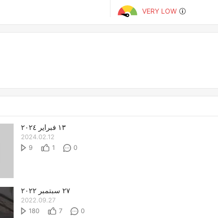
VERY LOW
١٣ فبراير ٢٠٢٤
2024.02.12
9
1
0
٢٧ سبتمبر ٢٠٢٢
2022.09.27
180
7
0