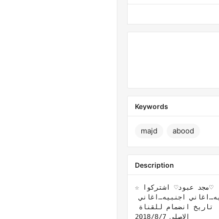
Keywords
majd
abood
Description
☆لاتنسوا تفعيل زر الجرس والأشترك لأيصلكم كل جديد ☆            #القناة بإدارة》   ♡مجد عبود♡ اشتركوا 
لكي نوصل ١٠٠٠ مشترك   حالات واتس أب  اغاني منوعه… اغاني حزينه…اغاني رومنسيه…اغاني اجنبيه…اغاني 
سوريا…دبكات عرب …نعيم الشيخ حزين…عتابات... ستوريات منوعه...                 تاريخ انضمام للقناة 
الاصلي 2018/8/7