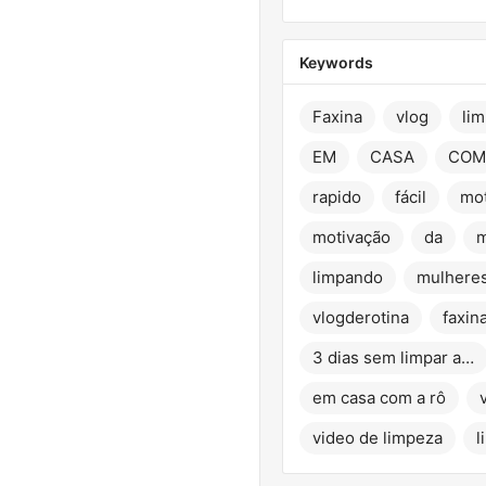
Keywords
Faxina
vlog
li
EM
CASA
COM
rapido
fácil
mot
motivação
da
m
limpando
mulhere
vlogderotina
faxin
3 dias sem limpar a casa
em casa com a rô
video de limpeza