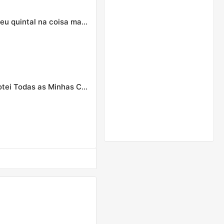
ESPAÇO JOGADO FORA? Transformei o pior canto do meu quintal na coisa mais linda da casa!"
"O RECEBIDO MAIS DIFERENTE QUE JÁ VI🤯 Desempacotei Todas as Minhas Compras do Mês (parte 2)"