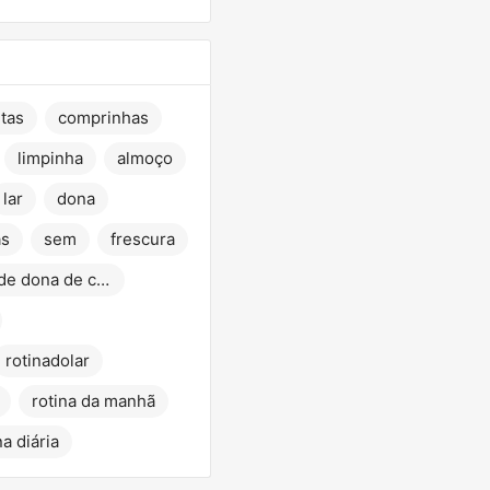
itas
comprinhas
limpinha
almoço
lar
dona
as
sem
frescura
rotina de dona de casa
rotinadolar
rotina da manhã
na diária