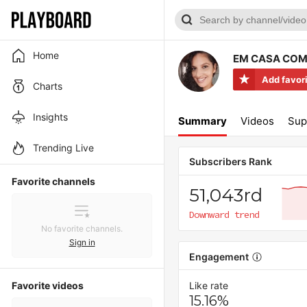
Home
EM CASA COM
Add favor
Charts
Insights
Summary
Videos
Sup
Trending Live
Subscribers Rank
Favorite channels
51,043rd
Downward trend
No favorite channels.
Sign in
Engagement
Favorite videos
Like rate
15.16%