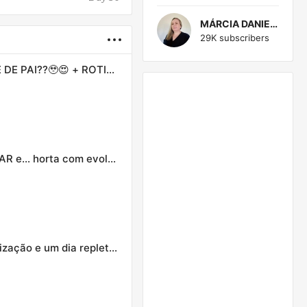
MÁRCIA DANIELE
29K subscribers
O REAL MOTIVO... PORQUE MEUS FILHOS CHAMAM ELE DE PAI??🥹😍 + ROTINA E RECEITA DE PÃO CASEIRO
FAZENDO O QUE PRECISA SER FEITO: CUIDANDO DO LAR e... horta com evolução absurda!
NÓS DOIS FAZENDO ACONTECER:❤️🛠️consertos, organização e um dia repleto das bênçãos do Senhor