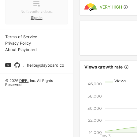
VERY HIGH
No favorite videos.
Sign in
Terms of Service
Privacy Policy
About Playboard
hello@playboard.co
Views growth rate
Views
© 2026
DIFF.
, Inc. All Rights
46,000
Reserved
38,000
30,000
22,000
14,000
Day 3