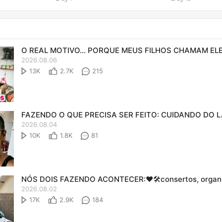
2026.08.06
13K
2.7K
215
2026.08.04
10K
1.8K
81
2026.08.02
17K
2.9K
184