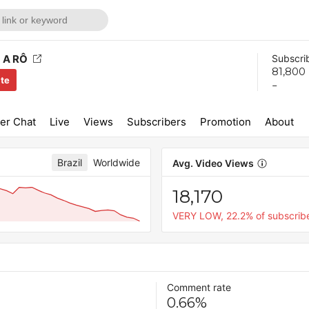
 A RÔ
Subscri
81,800
ite
-
er Chat
Live
Views
Subscribers
Promotion
About
Brazil
Worldwide
Avg. Video Views
18,170
VERY LOW, 22.2% of subscrib
Comment rate
0.66%