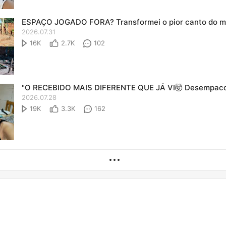
2026.07.31
16K
2.7K
102
2026.07.28
19K
3.3K
162