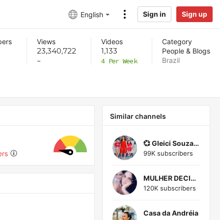
Sign in
Sign up
English
bers
Views
Videos
Category
23,340,722
1,133
People & Blogs
Brazil
-
4 Per Week
Similar channels
💞 Gleici Souza 💞
99K subscribers
ers
MULHER DECIDIDA RO
120K subscribers
Casa da Andréia