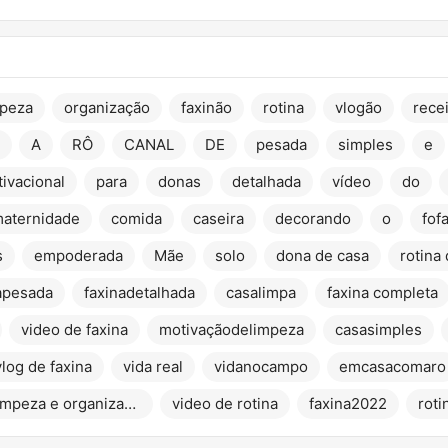
mpeza
organização
faxinão
rotina
vlogão
rece
A
RÔ
CANAL
DE
pesada
simples
e
ivacional
para
donas
detalhada
vídeo
do
aternidade
comida
caseira
decorando
o
fof
s
empoderada
Mãe
solo
dona de casa
apesada
faxinadetalhada
casalimpa
faxina completa
video de faxina
motivaçãodelimpeza
casasimples
vlog de faxina
vida real
vidanocampo
emcasacomaro
limpeza e organização
video de rotina
faxina2022
roti