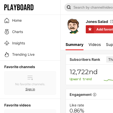
Home
Jones Salad
Add favor
Charts
Insights
Summary
Videos
Sup
Trending Live
Th
Subscribers Rank
Favorite channels
12,722nd
Upward trend
No favorite channels.
Sign in
Engagement
Favorite videos
Like rate
0.86%